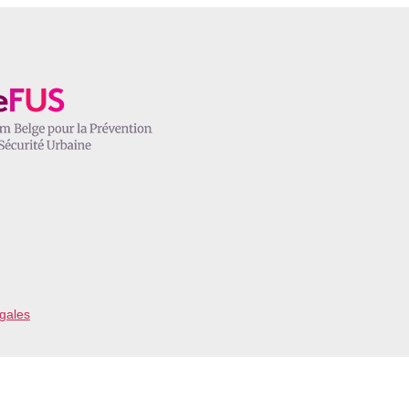
gales
1