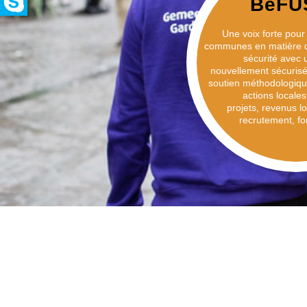
BeFU
Une voix forte pour l
communes en matière d
sécurité avec
nouvellement sécurisé
soutien méthodologique 
actions locales 
projets, revenus l
recrutement, f