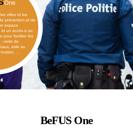
S
One
es villes et les
e prévention et de
 un espace
 et un accès à un
pour faciliter les
: visite de
ocaux, aide au
ormation, …
BeFUS One