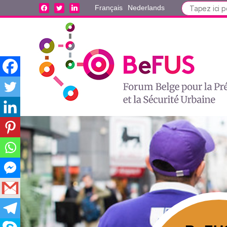
Search
facebook
twitter
linkedin
Français
Nederlands
for: