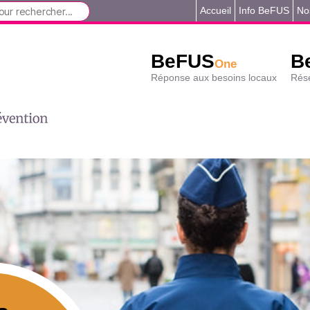
Accueil
Info BeFUS
No
BeFUS
B
One
Réponse aux besoins locaux
Rése