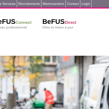
s Services
Recrutements
Memorandum
Contact
Login
eFUS
BeFUS
Connect
Direct
au professionnel
Infos et mises à jour