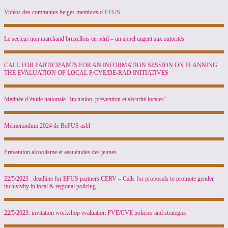
Vidéos des communes belges membres d’EFUS
Le secteur non marchand bruxellois en péril – un appel urgent aux autorités
CALL FOR PARTICIPANTS FOR AN INFORMATION SESSION ON PLANNING
THE EVALUATION OF LOCAL P/CVE/DE-RAD INITIATIVES
Matinée d’étude nationale “Inclusion, prévention et sécurité locales”
Memorandum 2024 de BeFUS asbl
Prévention alcoolisme et assuétudes des jeunes
22/5/2023 : deadline for EFUS partners CERV – Calls for proposals to promote gender
inclusivity in local & regional policing
22/5/2023: invitation workshop evaluation PVE/CVE policies and strategies