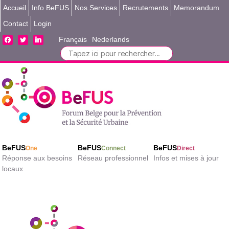
Accueil
Info BeFUS
Nos Services
Recrutements
Memorandum
Contact
Login
facebook
twitter
linkedin
Français
Nederlands
Search
for:
BeFUS
BeFUS
BeFUS
One
Connect
Direct
Réponse aux besoins
Réseau professionnel
Infos et mises à jour
locaux