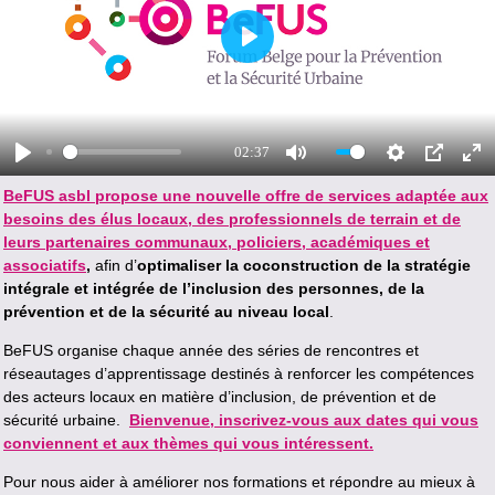
P
L
A
Y
02:37
P
M
S
P
E
BeFUS asbl propose une nouvelle offre de services adaptée aux
L
U
E
I
N
besoins des élus locaux, des professionnels de terrain et de
A
T
T
P
T
Y
E
T
E
leurs partenaires communaux, policiers, académiques et
I
R
associatifs
,
afin d’
optimaliser la coconstruction de la stratégie
N
F
intégrale et intégrée de l’inclusion des personnes, de la
G
U
prévention et de la sécurité au niveau local
.
S
L
BeFUS organise chaque année des séries de rencontres et
L
réseautages d’apprentissage destinés à renforcer les compétences
S
C
des acteurs locaux en matière d’inclusion, de prévention et de
R
sécurité urbaine.
Bienvenue, inscrivez-vous aux dates qui vous
E
conviennent et aux thèmes qui vous intéressent.
E
Pour nous aider à améliorer nos formations et répondre au mieux à
N