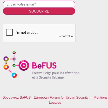
P
l
e
a
s
e
l
e
a
v
e
t
h
i
s
f
i
e
l
Découvrez BeFUS
-
European Forum for Urban Security !
-
Mentions
d
Légales
e