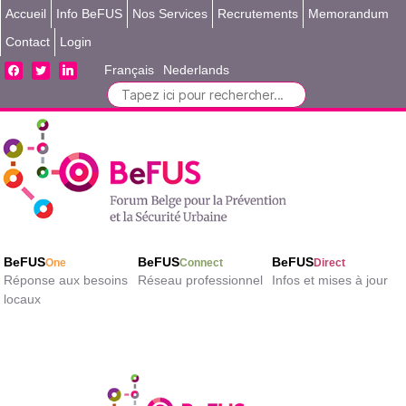
Accueil
Info BeFUS
Nos Services
Recrutements
Memorandum
Contact
Login
facebook
twitter
linkedin
Français
Nederlands
Search
for:
BeFUS
BeFUS
BeFUS
One
Connect
Direct
Réponse aux besoins
Réseau professionnel
Infos et mises à jour
locaux