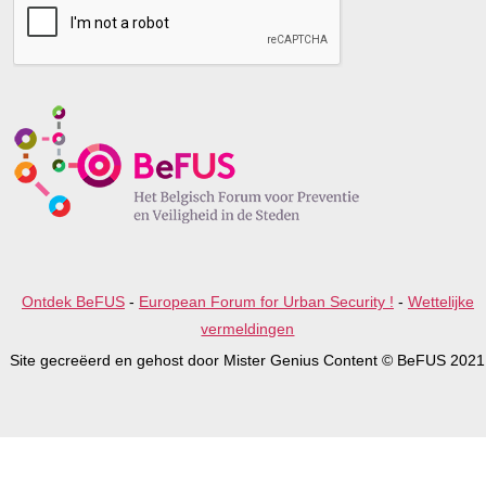
a
s
e
l
e
a
v
e
t
h
i
s
f
i
e
Ontdek BeFUS
-
European Forum for Urban Security !
-
Wettelijke
l
d
vermeldingen
e
Site gecreëerd en gehost door Mister Genius Content © BeFUS 2021
m
p
t
y
.