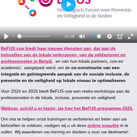
P
L
A
Y
02:36
P
M
S
P
E
BeFUS vzw biedt haar nieuwe diensten aan, dat aan de
L
U
E
I
N
behoeften van de lokale verkozenen, van de veldactoren en
A
T
T
P
T
Y
E
T
E
professionelen in België
, en van hun lokale partners, vzw en
I
R
academici, aangepast werd, om de
co-constructie van een
N
F
integrale en geïntegreerde aanpak van de sociale inclusie, de
G
U
preventie en de veiligheid op lokale niveau te optimaliseren
.
S
L
Voor 2024 en 2025 biedt BeFUS vzw een reeks-workshops aan de
L
professionelen in de lokale, inclusie, preventie en veiligheid.
S
C
Welkom, schrijf u er hierin, zie hier het BeFUS-programma 2025.
R
E
Om ons te helpen onze trainingen te verbeteren en beter aan uw
E
behoeften te voldoen, nodigen wij u uit deze
online enquête
in te
N
vullen. Wij waarderen uw mening en danken u voor uw deelname!