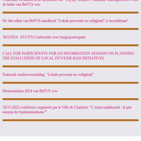
de leden van BeFUS vzw
De 4de editie van BeFUS-handboek “Lokale preventie en veiligheid” is beschikbaar!
30/5/2024 : EUCPN Conferentie over burgerparticipatie
CALL FOR PARTICIPANTS FOR AN INFORMATION SESSION ON PLANNING
THE EVALUATION OF LOCAL P/CVE/DE-RAD INITIATIVES
Nationale studievoormiddag: “Lokale preventie en veiligheid”
Memorandum 2024 van BeFUS vzw
16/11/2023 conférence organisée par la Ville de Charleroi :”L’islam traditionnel : le pire
ennemi du fondamentalisme?”