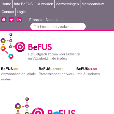
Home
Info BeFUS
Lid worden
Aanwervingen
Memorandum
Contact
Login
facebook
twitter
linkedin
Français
Nederlands
Search
for:
BeFUS
BeFUS
BeFUS
One
Connect
Direct
Antwoorden op lokale
Professioneel netwerk
Info & updates
noden