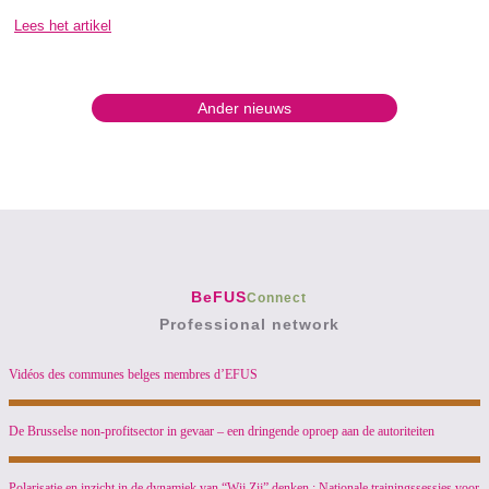
Lees het artikel
Ander nieuws
BeFUS
Connect
Professional network
Vidéos des communes belges membres d’EFUS
De Brusselse non-profitsector in gevaar – een dringende oproep aan de autoriteiten
Polarisatie en inzicht in de dynamiek van “Wij Zij” denken : Nationale trainingssessies voor