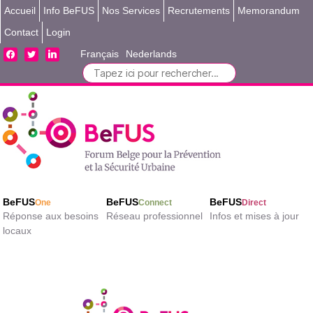
Accueil
Info BeFUS
Nos Services
Recrutements
Memorandum
Contact
Login
facebook
twitter
linkedin
Français
Nederlands
Search
for:
BeFUS
BeFUS
BeFUS
One
Connect
Direct
Réponse aux besoins
Réseau professionnel
Infos et mises à jour
locaux