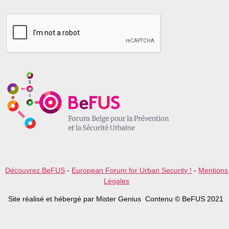
l
e
a
s
e
l
e
a
v
e
t
h
i
s
f
i
e
l
Découvrez BeFUS
-
European Forum for Urban Security !
-
Mentions
d
Légales
e
m
Site réalisé et hébergé par Mister Genius Contenu © BeFUS 2021
p
t
y