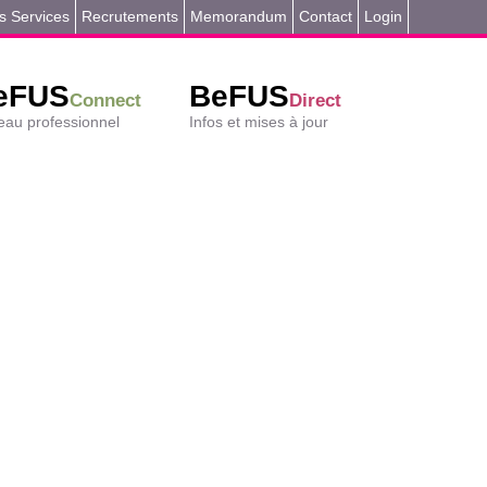
s Services
Recrutements
Memorandum
Contact
Login
eFUS
BeFUS
Connect
Direct
au professionnel
Infos et mises à jour