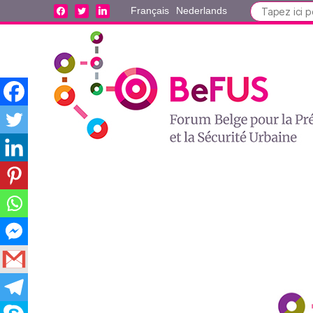
Search
facebook
twitter
linkedin
Français
Nederlands
for: