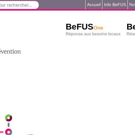
Accueil
Info BeFUS
No
BeFUS
B
One
Réponse aux besoins locaux
Rése