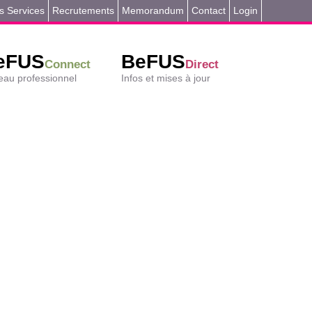
s Services
Recrutements
Memorandum
Contact
Login
eFUS
BeFUS
Connect
Direct
au professionnel
Infos et mises à jour