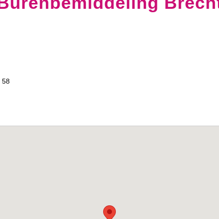
Burenbemiddeling Brech
 58