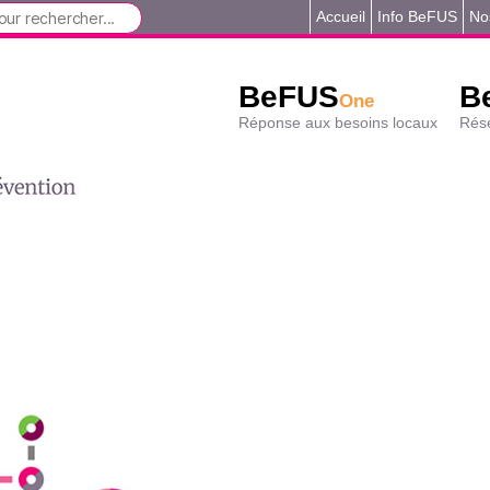
Accueil
Info BeFUS
No
BeFUS
B
One
Réponse aux besoins locaux
Rése