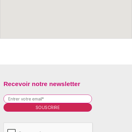
Recevoir notre newsletter
P
l
e
a