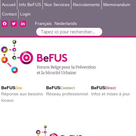
Accueil
Info BeFUS
Nos Services
Recrutements
Memorandum
Contact
Login
facebook
twitter
linkedin
Français
Nederlands
Search
for:
BeFUS
BeFUS
BeFUS
One
Connect
Direct
Réponse aux besoins
Réseau professionnel
Infos et mises à jour
locaux