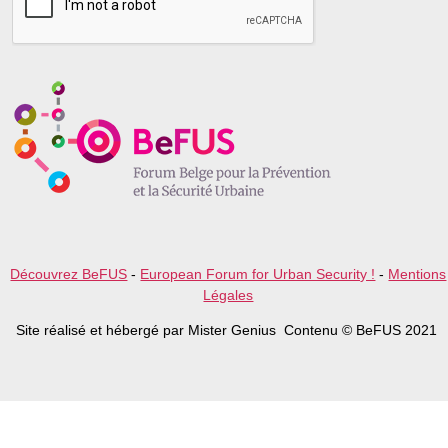
s
e
l
e
a
v
e
t
h
i
s
f
i
e
l
Découvrez BeFUS
-
European Forum for Urban Security !
-
Mentions
d
Légales
e
m
Site réalisé et hébergé par Mister Genius Contenu © BeFUS 2021
p
t
y
.