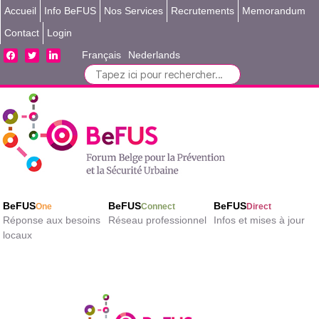
Accueil
Info BeFUS
Nos Services
Recrutements
Memorandum
Contact
Login
facebook
twitter
linkedin
Français
Nederlands
Search
for:
BeFUS
BeFUS
BeFUS
One
Connect
Direct
Réponse aux besoins
Réseau professionnel
Infos et mises à jour
locaux