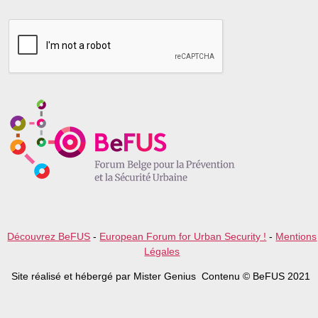
l
e
a
s
e
l
e
a
v
e
t
h
i
s
f
i
e
l
Découvrez BeFUS
-
European Forum for Urban Security !
-
Mentions
d
Légales
e
m
Site réalisé et hébergé par Mister Genius Contenu © BeFUS 2021
p
t
y