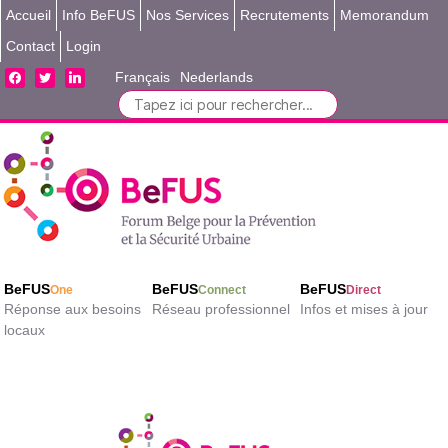
Accueil
Info BeFUS
Nos Services
Recrutements
Memorandum
Contact
Login
facebook
twitter
linkedin
Français
Nederlands
Search
for:
BeFUS
BeFUS
BeFUS
One
Connect
Direct
Réponse aux besoins
Réseau professionnel
Infos et mises à jour
locaux