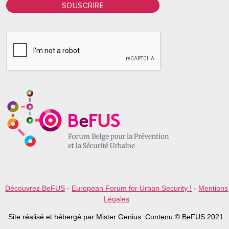
P
l
e
a
s
e
l
e
a
v
e
t
h
i
s
f
i
e
l
Découvrez BeFUS
-
European Forum for Urban Security !
-
Mentions
d
Légales
e
m
Site réalisé et hébergé par Mister Genius Contenu © BeFUS 2021
p