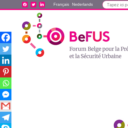
Search
facebook
twitter
linkedin
Français
Nederlands
for: