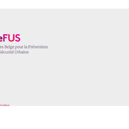
gales
1