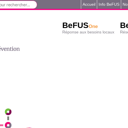
Accueil
Info BeFUS
No
BeFUS
B
One
Réponse aux besoins locaux
Rése