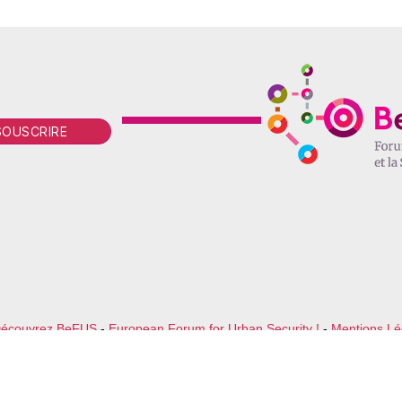
écouvrez BeFUS
-
European Forum for Urban Security !
-
Mentions Lé
Site réalisé et hébergé par Mister Genius Contenu © BeFUS 202