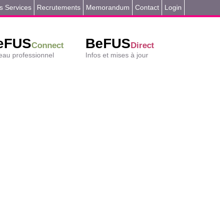
s Services
Recrutements
Memorandum
Contact
Login
eFUS
BeFUS
Connect
Direct
au professionnel
Infos et mises à jour