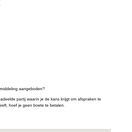
t
bemiddeling aangeboden?
eelde partij waarin je de kans krijgt om afspraken te
eft, hoef je geen boete te betalen.