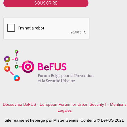
P
l
e
a
s
e
l
e
a
v
e
t
h
i
s
f
i
e
l
Découvrez BeFUS
-
European Forum for Urban Security !
-
Mentions
d
Légales
e
m
Site réalisé et hébergé par Mister Genius Contenu © BeFUS 2021
p