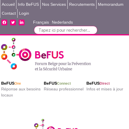
Accueil
Info BeFUS
Nos Services
Recrutements
Memorandum
Contact
Login
facebook
twitter
linkedin
Français
Nederlands
Search
for:
BeFUS
BeFUS
BeFUS
One
Connect
Direct
Réponse aux besoins
Réseau professionnel
Infos et mises à jour
locaux