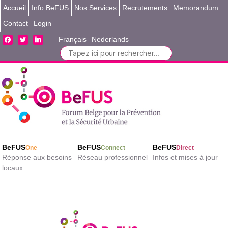
Accueil
Info BeFUS
Nos Services
Recrutements
Memorandum
Contact
Login
facebook
twitter
linkedin
Français
Nederlands
Search
for:
BeFUS
BeFUS
BeFUS
One
Connect
Direct
Réponse aux besoins
Réseau professionnel
Infos et mises à jour
locaux