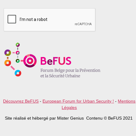
l
e
a
s
e
l
e
a
v
e
t
h
i
s
f
i
e
l
Découvrez BeFUS
-
European Forum for Urban Security !
-
Mentions
d
Légales
e
m
Site réalisé et hébergé par Mister Genius Contenu © BeFUS 2021
p
t
y