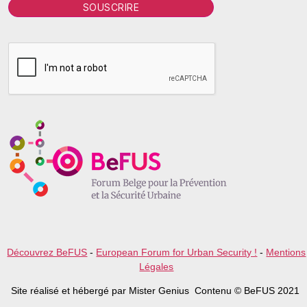
P
l
e
a
s
e
l
e
a
v
e
t
h
i
s
f
i
e
l
Découvrez BeFUS
-
European Forum for Urban Security !
-
Mentions
d
Légales
e
m
Site réalisé et hébergé par Mister Genius Contenu © BeFUS 2021
p