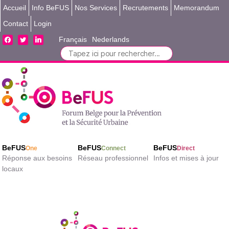
Accueil
Info BeFUS
Nos Services
Recrutements
Memorandum
Contact
Login
facebook
twitter
linkedin
Français
Nederlands
Search
for:
BeFUS
BeFUS
BeFUS
One
Connect
Direct
Réponse aux besoins
Réseau professionnel
Infos et mises à jour
locaux