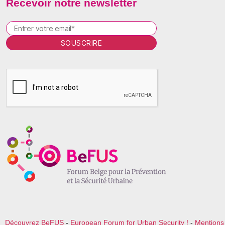
Recevoir notre newsletter
P
l
e
a
s
e
l
e
a
v
e
t
h
i
s
f
i
e
l
Découvrez BeFUS
-
European Forum for Urban Security !
-
Mentions