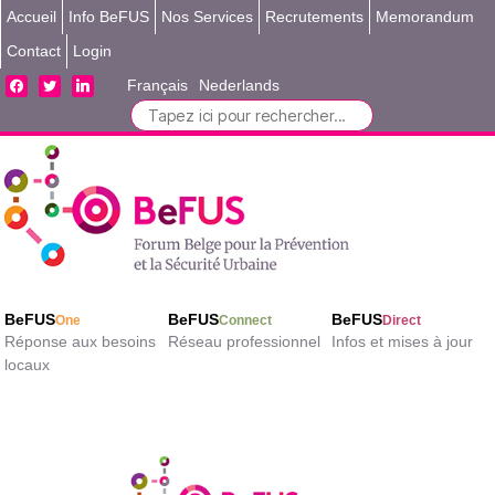
Accueil
Info BeFUS
Nos Services
Recrutements
Memorandum
Contact
Login
facebook
twitter
linkedin
Français
Nederlands
Search
for:
BeFUS
BeFUS
BeFUS
One
Connect
Direct
Réponse aux besoins
Réseau professionnel
Infos et mises à jour
locaux