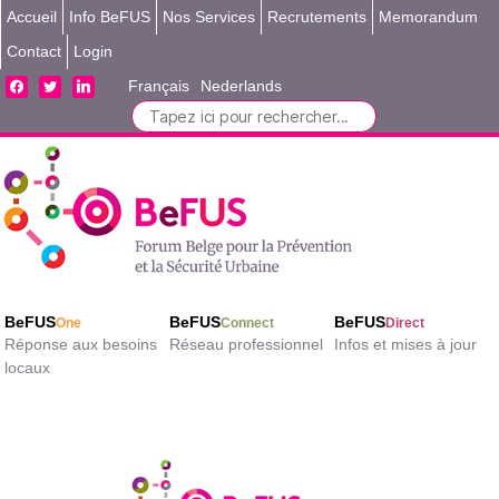
Accueil
Info BeFUS
Nos Services
Recrutements
Memorandum
Contact
Login
facebook
twitter
linkedin
Français
Nederlands
Search
for:
BeFUS
BeFUS
BeFUS
One
Connect
Direct
Réponse aux besoins
Réseau professionnel
Infos et mises à jour
locaux