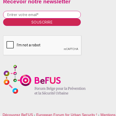
Recevoir notre newsletter
P
l
e
a
s
e
l
e
a
v
e
t
h
i
s
f
i
e
l
Découvrez BeFUS
-
European Forum for Urban Security !
-
Mentions