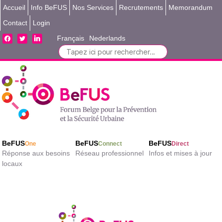
Accueil
Info BeFUS
Nos Services
Recrutements
Memorandum
Contact
Login
facebook
twitter
linkedin
Français
Nederlands
Search
for:
BeFUS
BeFUS
BeFUS
One
Connect
Direct
Réponse aux besoins
Réseau professionnel
Infos et mises à jour
locaux