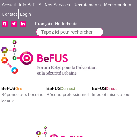
Accueil
Info BeFUS
Nos Services
Recrutements
Memorandum
Contact
Login
facebook
twitter
linkedin
Français
Nederlands
Search
for:
BeFUS
BeFUS
BeFUS
One
Connect
Direct
Réponse aux besoins
Réseau professionnel
Infos et mises à jour
locaux