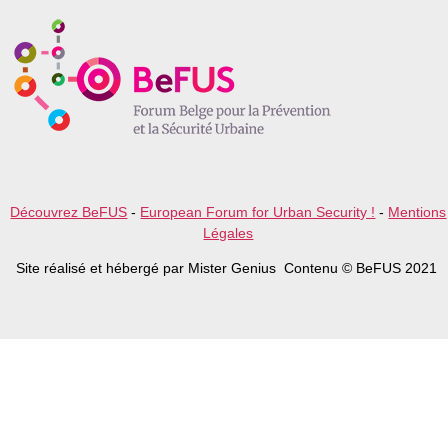
e
a
v
e
t
h
i
s
f
i
e
l
Découvrez BeFUS
-
European Forum for Urban Security !
-
Mentions
d
Légales
e
m
Site réalisé et hébergé par Mister Genius Contenu © BeFUS 2021
p
t
y
.