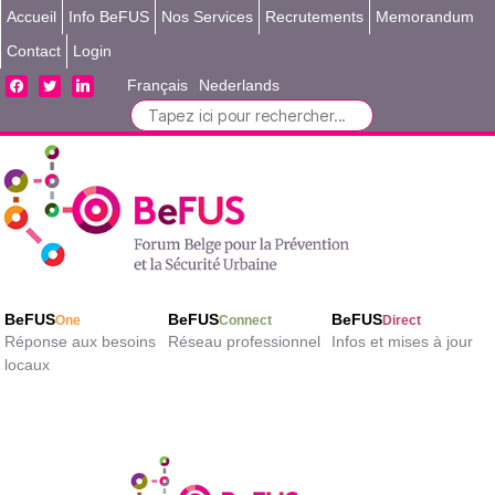
Accueil
Info BeFUS
Nos Services
Recrutements
Memorandum
Contact
Login
facebook
twitter
linkedin
Français
Nederlands
Search
for:
BeFUS
BeFUS
BeFUS
One
Connect
Direct
Réponse aux besoins
Réseau professionnel
Infos et mises à jour
locaux