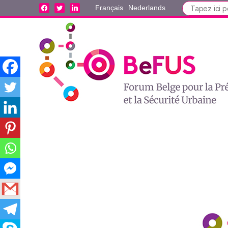
Search
facebook
twitter
linkedin
Français
Nederlands
for: