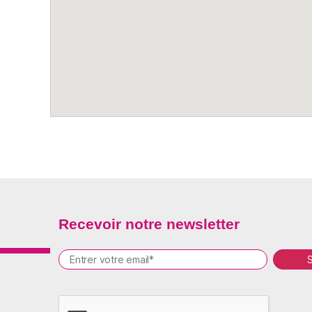
Recevoir notre newsletter
P
l
e