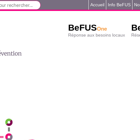
Accueil
Info BeFUS
No
BeFUS
B
One
Réponse aux besoins locaux
Rése