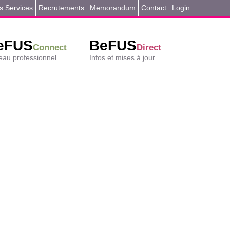
s Services
Recrutements
Memorandum
Contact
Login
eFUS
BeFUS
Connect
Direct
au professionnel
Infos et mises à jour