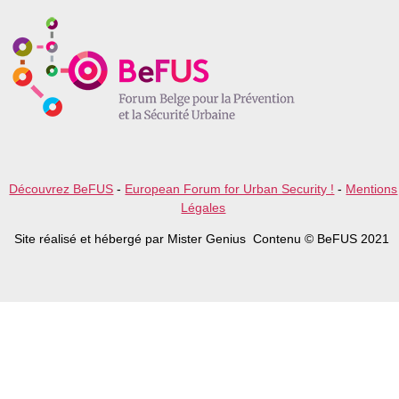
e
a
v
e
t
h
i
s
f
i
e
l
Découvrez BeFUS
-
European Forum for Urban Security !
-
Mentions
d
Légales
e
m
Site réalisé et hébergé par Mister Genius Contenu © BeFUS 2021
p
t
y
.