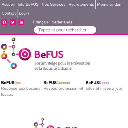
Accueil
Info BeFUS
Nos Services
Recrutements
Memorandum
Contact
Login
facebook
twitter
linkedin
Français
Nederlands
Search
for:
BeFUS
BeFUS
BeFUS
One
Connect
Direct
Réponse aux besoins
Réseau professionnel
Infos et mises à jour
locaux