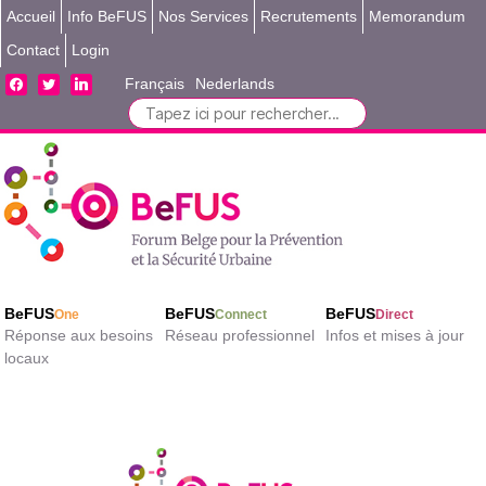
Accueil
Info BeFUS
Nos Services
Recrutements
Memorandum
Contact
Login
facebook
twitter
linkedin
Français
Nederlands
Search
for:
BeFUS
BeFUS
BeFUS
One
Connect
Direct
Réponse aux besoins
Réseau professionnel
Infos et mises à jour
locaux