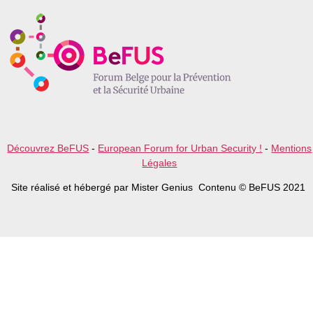
e
a
v
e
t
h
i
s
f
i
e
l
Découvrez BeFUS
-
European Forum for Urban Security !
-
Mentions
d
Légales
e
m
Site réalisé et hébergé par Mister Genius Contenu © BeFUS 2021
p
t
y
.