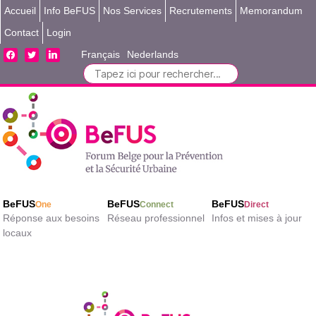
Accueil
Info BeFUS
Nos Services
Recrutements
Memorandum
Contact
Login
facebook
twitter
linkedin
Français
Nederlands
Search
for:
BeFUS
BeFUS
BeFUS
One
Connect
Direct
Réponse aux besoins
Réseau professionnel
Infos et mises à jour
locaux