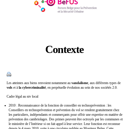
Contexte
Catégories
Les atteintes aux biens renvoient notamment au
vandalisme
, aux différents types de
vols
et à
la cybercriminalité
, en perpétuelle
évolution
au sein de nos sociétés 2.0.
Cadre légal au niv local
2010 : Reconnaissance de la fonction de conseiller en technoprévention : les
Conseillers en technoprévention et prévention du vol se rendent gratuitement chez
les particuliers, indépendants et commerçants pour offrir une expertise en matière de
prévention des cambriolages. Des primes peuvent
être
octroyés par les communes et
le ministère de l’Intérieur si on fait appel
à
leur service. Leur fonction est reconnue
depuis le 4 mars 2010, suite à une circulaire publiée au Moniteur Belge. Cette