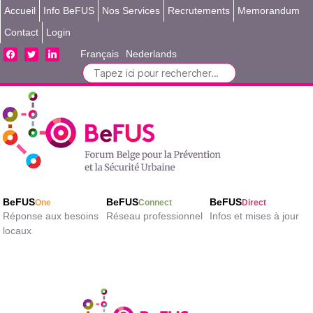
Accueil
Info BeFUS
Nos Services
Recrutements
Memorandum
Contact
Login
facebook
twitter
linkedin
Français
Nederlands
Search
for:
BeFUS
BeFUS
BeFUS
One
Connect
Direct
Réponse aux besoins
Réseau professionnel
Infos et mises à jour
locaux