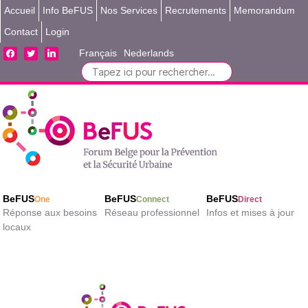
Accueil
Info BeFUS
Nos Services
Recrutements
Memorandum
Contact
Login
facebook
twitter
linkedin
Français
Nederlands
Search
for:
BeFUS
BeFUS
BeFUS
One
Connect
Direct
Réponse aux besoins
Réseau professionnel
Infos et mises à jour
locaux