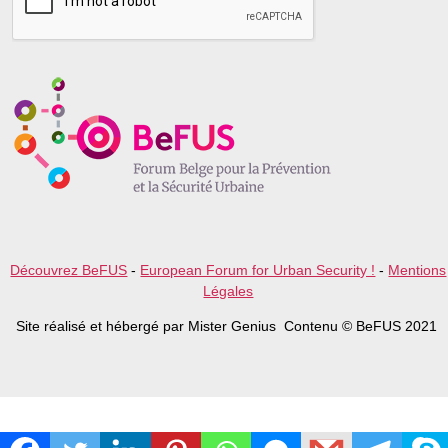
s
e
l
e
a
v
e
t
h
i
s
f
i
e
l
Découvrez BeFUS
-
European Forum for Urban Security !
-
Mentions
d
Légales
e
m
Site réalisé et hébergé par Mister Genius Contenu © BeFUS 2021
p
t
y
.