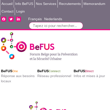
Accueil
Info BeFUS
Nos Services
Recrutements
Memorandum
Contact
Login
facebook
twitter
linkedin
Français
Nederlands
Search
for:
BeFUS
BeFUS
BeFUS
One
Connect
Direct
Réponse aux besoins
Réseau professionnel
Infos et mises à jour
locaux