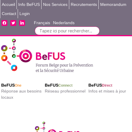
Accueil
Info BeFUS
Nos Services
Recrutements
Memorandum
Contact
Login
facebook
twitter
linkedin
Français
Nederlands
Search
for:
BeFUS
BeFUS
BeFUS
One
Connect
Direct
Réponse aux besoins
Réseau professionnel
Infos et mises à jour
locaux