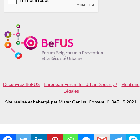
s
e
l
e
a
v
e
t
h
i
s
f
i
e
l
Découvrez BeFUS
-
European Forum for Urban Security !
-
Mentions
d
Légales
e
m
Site réalisé et hébergé par Mister Genius Contenu © BeFUS 2021
p
t
y
.