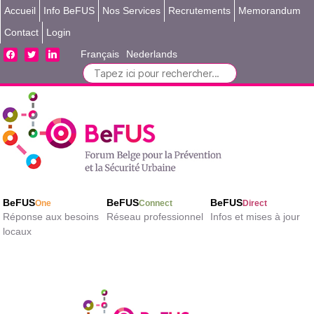
Accueil
Info BeFUS
Nos Services
Recrutements
Memorandum
Contact
Login
facebook
twitter
linkedin
Français
Nederlands
Search
for:
BeFUS
BeFUS
BeFUS
One
Connect
Direct
Réponse aux besoins
Réseau professionnel
Infos et mises à jour
locaux