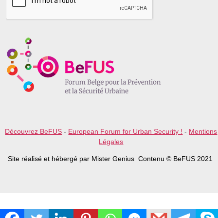
s
e
l
e
a
v
e
t
h
i
s
f
i
e
l
Découvrez BeFUS
-
European Forum for Urban Security !
-
Mentions
d
Légales
e
m
Site réalisé et hébergé par Mister Genius Contenu © BeFUS 2021
p
t
y
.