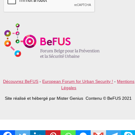
s
e
l
e
a
v
e
t
h
i
s
f
i
e
l
Découvrez BeFUS
-
European Forum for Urban Security !
-
Mentions
d
Légales
e
m
Site réalisé et hébergé par Mister Genius Contenu © BeFUS 2021
p
t
y
.