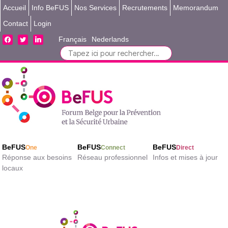
Accueil
Info BeFUS
Nos Services
Recrutements
Memorandum
Contact
Login
facebook
twitter
linkedin
Français
Nederlands
Search
for:
BeFUS
BeFUS
BeFUS
One
Connect
Direct
Réponse aux besoins
Réseau professionnel
Infos et mises à jour
locaux