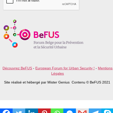
s
e
l
e
a
v
e
t
h
i
s
f
i
e
l
Découvrez BeFUS
-
European Forum for Urban Security !
-
Mentions
d
Légales
e
m
Site réalisé et hébergé par Mister Genius Contenu © BeFUS 2021
p
t
y
.