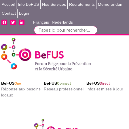
Accueil
Info BeFUS
Nos Services
Recrutements
Memorandum
Contact
Login
facebook
twitter
linkedin
Français
Nederlands
Search
for:
BeFUS
BeFUS
BeFUS
One
Connect
Direct
Réponse aux besoins
Réseau professionnel
Infos et mises à jour
locaux