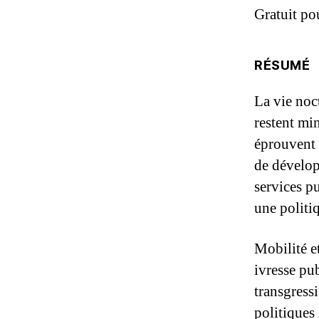
t
Gratuit p
h
i
s
f
RÉSUMÉ
i
e
l
La vie noct
d
e
restent mi
m
p
éprouvent 
t
de dévelop
y
.
services p
une politi
Mobilité et
ivresse pu
transgressi
politiques 