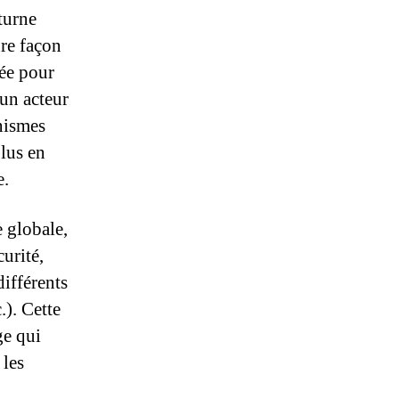
turne
ure façon
rée pour
 un acteur
anismes
plus en
e.
 globale,
curité,
différents
.). Cette
ge qui
 les