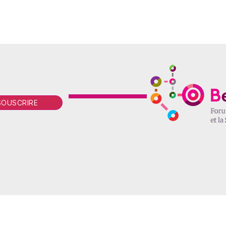
écouvrez BeFUS
-
European Forum for Urban Security !
-
Mentions Lé