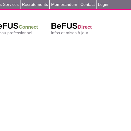
s Services
Recrutements
Memorandum
Contact
Login
eFUS
BeFUS
Connect
Direct
au professionnel
Infos et mises à jour