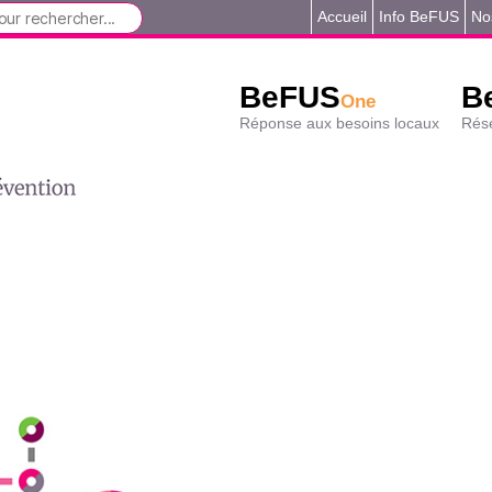
Accueil
Info BeFUS
No
BeFUS
B
One
Réponse aux besoins locaux
Rése