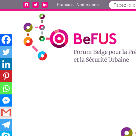
Search
facebook
twitter
linkedin
Français
Nederlands
for: