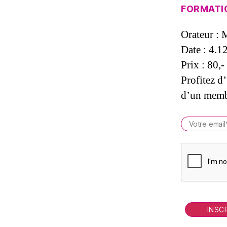
FORMATION
Orateur :
Date : 4.1
Prix : 80,-
Profitez d’
d’un memb
P
l
e
a
s
e
l
e
a
v
e