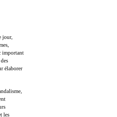
 jour,
mmes,
c important
 des
r élaborer
vandalisme,
ent
urs
t les