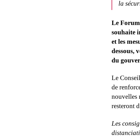
la sécur
Le Forum b
souhaite 
et les mes
dessous, 
du gouve
Le Conseil
de renforce
nouvelles 
resteront 
Les consig
distanciat