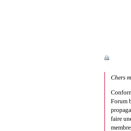
Catégories
Chers m
Conformé
Forum b
propaga
faire un
membres,