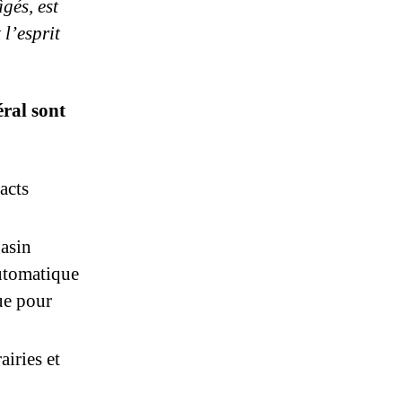
âgés, est
 l’esprit
ral sont
acts
gasin
automatique
que pour
airies et