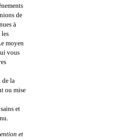
vénements
unions de
enues à
 les
 Le moyen
qui vous
res
 de la
t ou mise
sains et
inu.
ention et