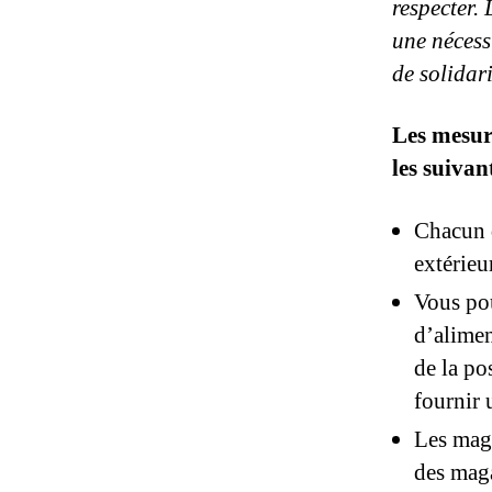
respecter. 
une nécessi
de solidari
Les mesur
les suivan
Chacun d
extérieu
Vous pou
d’alimen
de la po
fournir 
Les maga
des maga