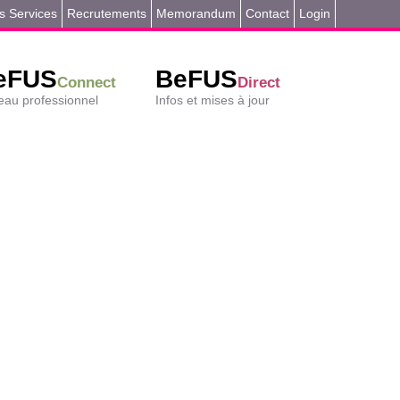
s Services
Recrutements
Memorandum
Contact
Login
eFUS
BeFUS
Connect
Direct
au professionnel
Infos et mises à jour