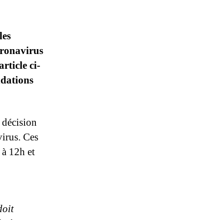
les
oronavirus
rticle ci-
ndations
 décision
virus. Ces
 à 12h et
doit