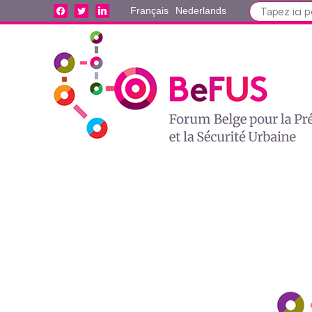
Search
facebook
twitter
linkedin
Français
Nederlands
for: