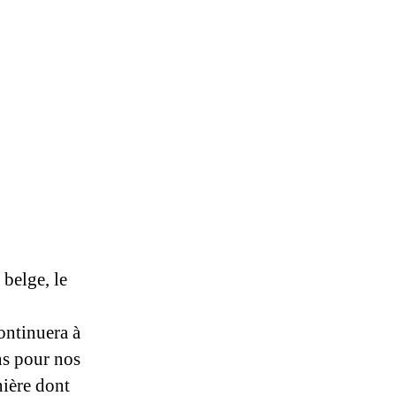
belge, le
ontinuera à
ons pour nos
nière dont