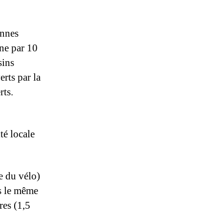
onnes
ne par 10
sins
rts par la
rts.
té locale
re du vélo)
s le même
res (1,5