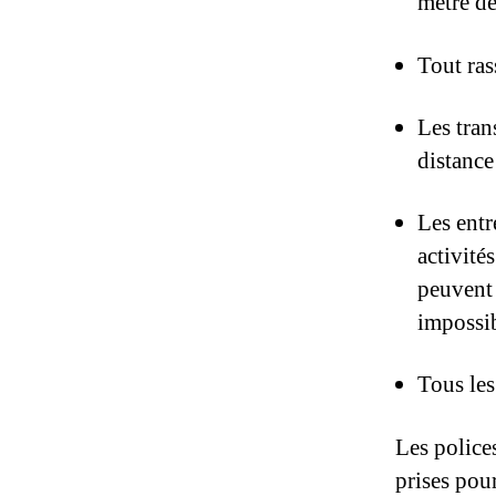
mètre de
Tout ras
Les tran
distance
Les entr
activité
peuvent 
impossib
Tous les
Les polices
prises pour