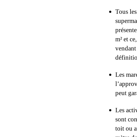
Tous les
supermar
présent
m² et c
vendant 
définiti
Les marc
l’approv
peut gar
Les acti
sont con
toit ou 