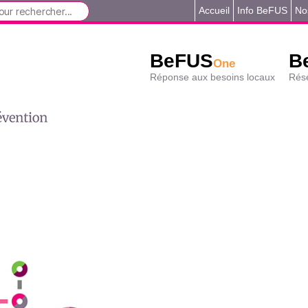
Accueil
Info BeFUS
No
BeFUS
B
One
Réponse aux besoins locaux
Rése