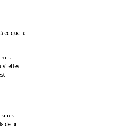
à ce que la
leurs
 si elles
est
esures
ls de la