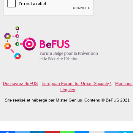
a
s
e
l
e
a
v
e
t
h
i
s
f
i
e
l
Découvrez BeFUS
-
European Forum for Urban Security !
-
Mentions
d
Légales
e
m
Site réalisé et hébergé par Mister Genius Contenu © BeFUS 2021
p
t
y
.