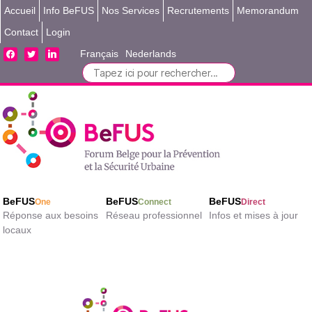
Accueil
Info BeFUS
Nos Services
Recrutements
Memorandum
Contact
Login
facebook
twitter
linkedin
Français
Nederlands
Search
for:
BeFUS
BeFUS
BeFUS
One
Connect
Direct
Réponse aux besoins
Réseau professionnel
Infos et mises à jour
locaux