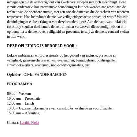
uitdagingen die de aanwezigheid van kwetsbare groepen met zich meebrengt. Deze
e
cursus onderzoekt hoe preventieve benaderingen kunnen worden aangepast aan de
m
realiteit van de openbare ruimte, met een sociale dimensie die de rechten van iedereen
p
respecteert. Hoe beïnvloedt de nieuwe veiligheidsgedachte preventief werk? Wat zijn
t
de uitdagingen en beperkingen van deze benaderingen? Aan de hand van praktische
y
casestudy’s zullen deelnemers de instrumenten verwerven die ze nodig hebben om
.
opnieuw na te denken over veiligheid en preventie, terwijl ze de mens centraal stellen
in hun werk.
DEZE OPLEIDING IS BEDOELD VOOR :
Lokale ambtenaren en professionals op het gebied van inclusie, preventie en
veiligheid, gemeenschapswachten, evaluatoren, bemiddelaars, politieagenten,
straathoekwerkers, academici, non-profitorganisaties, enz.
Opleider :
Olivier VANDERHAEGHEN
PROGRAMMA
09:55 – Welkom
10.00 uur – Presentatie
12.00 uur – Lunch
13.00 – Gezamenlijke analyse van casestudies, evaluatie en vooruitzichten
15.00 uur – Afsluiting
Contact:
Laetitia Nolet