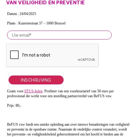
VAN VEILIGHEID EN PREVENTIE
Datum : 24/04/2025
Plaats : Kazernestraat 37 – 1000 Brussel
P
l
e
a
s
e
l
e
a
v
Gratis voor
e
EFUS-leden
. Profiteer van een voorkeurtarief van 50 euro per
professional die werkt voor een instelling partner/erelid van BeFUS vzw.
t
h
Prijs: 80,-
i
s
f
i
BeFUS vzw biedt een unieke opleiding aan over nieuwe benaderingen van veiligheid
e
en preventie in de openbare ruimte. Naarmate de stedelijke context verandert, wordt
l
het preventie- en veiligheidsbeleid geheroriënteerd om het hoofd te bieden aan de
d