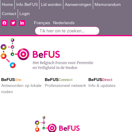
Home
Info BeFUS
Lid worden
Aanwervingen
Memorandum
Contact
Login
facebook
twitter
linkedin
Français
Nederlands
Search
for:
BeFUS
BeFUS
BeFUS
One
Connect
Direct
Antwoorden op lokale
Professioneel netwerk
Info & updates
noden