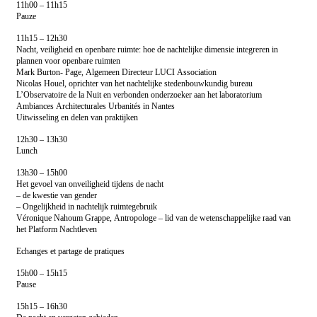
11h00 – 11h15
Pauze
11h15 – 12h30
Nacht, veiligheid en openbare ruimte: hoe de nachtelijke dimensie integreren in
plannen voor openbare ruimten
Mark Burton- Page, Algemeen Directeur LUCI Association
Nicolas Houel, oprichter van het nachtelijke stedenbouwkundig bureau
L’Observatoire de la Nuit en verbonden onderzoeker aan het laboratorium
Ambiances Architecturales Urbanités in Nantes
Uitwisseling en delen van praktijken
12h30 – 13h30
Lunch
13h30 – 15h00
Het gevoel van onveiligheid tijdens de nacht
– de kwestie van gender
– Ongelijkheid in nachtelijk ruimtegebruik
Véronique Nahoum Grappe, Antropologe – lid van de wetenschappelijke raad van
het Platform Nachtleven
Echanges et partage de pratiques
15h00 – 15h15
Pause
15h15 – 16h30