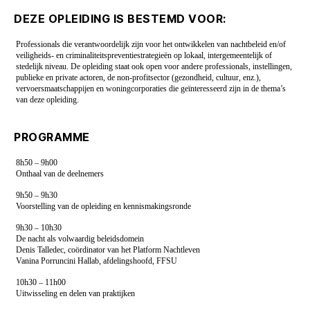
DEZE OPLEIDING IS BESTEMD VOOR:
Professionals die verantwoordelijk zijn voor het ontwikkelen van nachtbeleid en/of
veiligheids- en criminaliteitspreventiestrategieën op lokaal, intergemeentelijk of
stedelijk niveau. De opleiding staat ook open voor andere professionals, instellingen,
publieke en private actoren, de non-profitsector (gezondheid, cultuur, enz.),
vervoersmaatschappijen en woningcorporaties die geïnteresseerd zijn in de thema’s
van deze opleiding.
PROGRAMME
8h50 – 9h00
Onthaal van de deelnemers
9h50 – 9h30
Voorstelling van de opleiding en kennismakingsronde
9h30 – 10h30
De nacht als volwaardig beleidsdomein
Denis Talledec, coördinator van het Platform Nachtleven
Vanina Porruncini Hallab, afdelingshoofd, FFSU
10h30 – 11h00
Uitwisseling en delen van praktijken