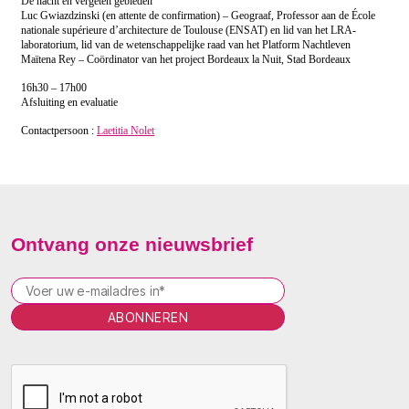
De nacht en vergeten gebieden
Luc Gwiazdzinski (en attente de confirmation) – Geograaf, Professor aan de École
nationale supérieure d’architecture de Toulouse (ENSAT) en lid van het LRA-
laboratorium, lid van de wetenschappelijke raad van het Platform Nachtleven
Maïtena Rey – Coördinator van het project Bordeaux la Nuit, Stad Bordeaux
16h30 – 17h00
Afsluiting en evaluatie
Contactpersoon :
Laetitia Nolet
Ontvang onze nieuwsbrief
P
l
e
a
s