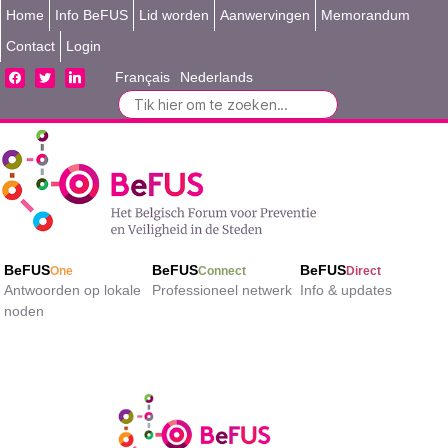
Home
Info BeFUS
Lid worden
Aanwervingen
Memorandum
Contact
Login
facebook
twitter
linkedin
Français
Nederlands
Search
for:
BeFUS
BeFUS
BeFUS
One
Connect
Direct
Antwoorden op lokale
Professioneel netwerk
Info & updates
noden