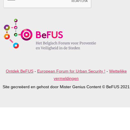
e
l
e
a
v
e
t
h
i
s
f
i
e
Ontdek BeFUS
-
European Forum for Urban Security !
-
Wettelijke
l
d
vermeldingen
e
Site gecreëerd en gehost door Mister Genius Content © BeFUS 2021
m
p
t
y
.