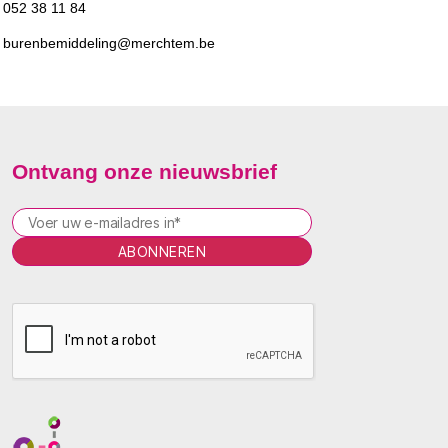
052 38 11 84
burenbemiddeling@merchtem.be
Ontvang onze nieuwsbrief
P
l
e
a
s
e
l
e
a
v