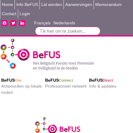
Home
Info BeFUS
Lid worden
Aanwervingen
Memorandum
Contact
Login
facebook
twitter
linkedin
Français
Nederlands
Search
for:
BeFUS
BeFUS
BeFUS
One
Connect
Direct
Antwoorden op lokale
Professioneel netwerk
Info & updates
noden