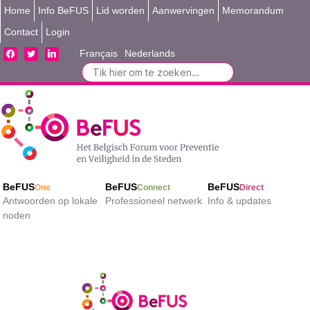
Home
Info BeFUS
Lid worden
Aanwervingen
Memorandum
Contact
Login
facebook
twitter
linkedin
Français
Nederlands
Search
for:
BeFUS
BeFUS
BeFUS
One
Connect
Direct
Antwoorden op lokale
Professioneel netwerk
Info & updates
noden