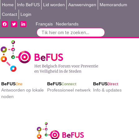
Home
Info BeFUS
Lid worden
Aanwervingen
Memorandum
Contact
Login
facebook
twitter
linkedin
Français
Nederlands
Search
for:
BeFUS
BeFUS
BeFUS
One
Connect
Direct
Antwoorden op lokale
Professioneel netwerk
Info & updates
noden