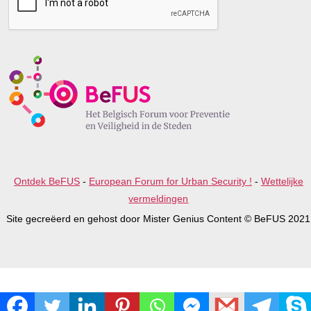
s
e
l
e
a
v
e
t
h
i
s
f
i
e
Ontdek BeFUS
-
European Forum for Urban Security !
-
Wettelijke
l
d
vermeldingen
e
Site gecreëerd en gehost door Mister Genius Content © BeFUS 2021
m
p
t
y
.