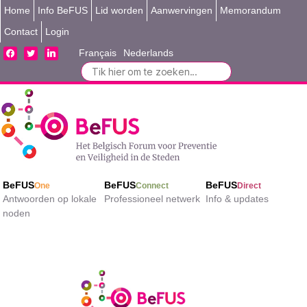
Home
Info BeFUS
Lid worden
Aanwervingen
Memorandum
Contact
Login
facebook
twitter
linkedin
Français
Nederlands
Search
for:
BeFUS
BeFUS
BeFUS
One
Connect
Direct
Antwoorden op lokale
Professioneel netwerk
Info & updates
noden