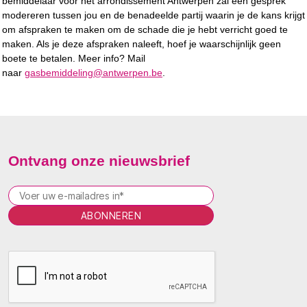
bemiddelaar voor het arrondissement Antwerpen zal een gesprek
modereren tussen jou en de benadeelde partij waarin je de kans krijgt
om afspraken te maken om de schade die je hebt verricht goed te
maken. Als je deze afspraken naleeft, hoef je waarschijnlijk geen
boete te betalen. Meer info? Mail
naar
gasbemiddeling@antwerpen.be
.
Ontvang onze nieuwsbrief
P
l
e
a
s
e
l