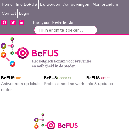
Home
Info BeFUS
Lid worden
Aanwervingen
Memorandum
Contact
Login
facebook
twitter
linkedin
Français
Nederlands
Search
for:
BeFUS
BeFUS
BeFUS
One
Connect
Direct
Antwoorden op lokale
Professioneel netwerk
Info & updates
noden