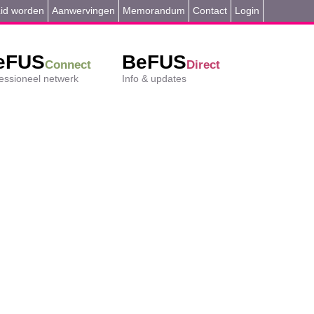
id worden
Aanwervingen
Memorandum
Contact
Login
eFUS
BeFUS
Connect
Direct
essioneel netwerk
Info & updates