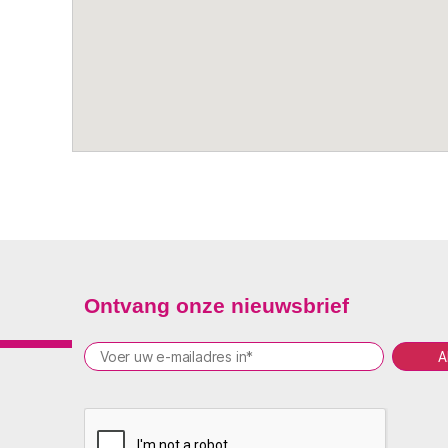
Ontvang onze nieuwsbrief
P
l
e
a