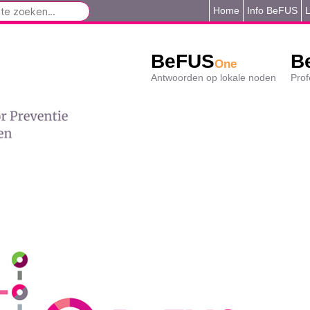
Home
Info BeFUS
L
BeFUS
B
One
Antwoorden op lokale noden
Prof