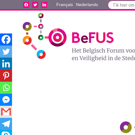
Search
facebook
twitter
linkedin
Français
Nederlands
for: