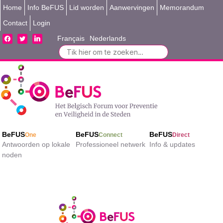
Home
Info BeFUS
Lid worden
Aanwervingen
Memorandum
Contact
Login
facebook
twitter
linkedin
Français
Nederlands
Search
for:
BeFUS
BeFUS
BeFUS
One
Connect
Direct
Antwoorden op lokale
Professioneel netwerk
Info & updates
noden