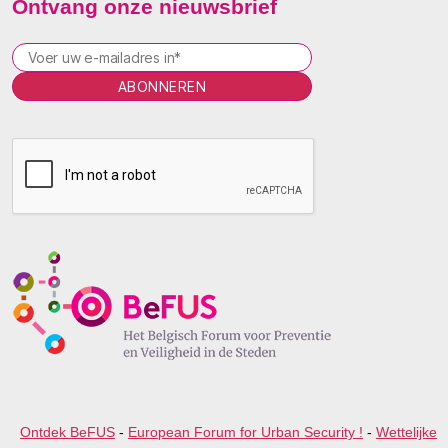
Ontvang onze nieuwsbrief
P
l
e
a
s
e
l
e
a
v
e
t
h
i
s
f
i
e
Ontdek BeFUS
-
European Forum for Urban Security !
-
Wettelijke
l