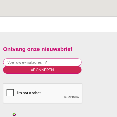
Ontvang onze nieuwsbrief
P
l
e
a
s
e
l
e
a