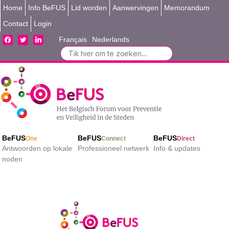
Home
Info BeFUS
Lid worden
Aanwervingen
Memorandum
Contact
Login
facebook
twitter
linkedin
Français
Nederlands
Search
for:
BeFUS
BeFUS
BeFUS
One
Connect
Direct
Antwoorden op lokale
Professioneel netwerk
Info & updates
noden